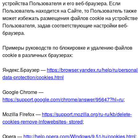
устройства Пользователя и его веб-браузера. Если
Пользователь находится на Сайте, то Пользователь также
может избежать размещения файлов cookie на устройстве
Пользователя, задав соответствующие настройки веб-
браузера.
Примеры руководств по блокировке и удалению файлов
cookie в различных браузерах:
Яндекс.Браузер —
https://browser.yandex.ru/help/ru/personal
data-protection/cookies.html
Google Chrome —
https://support.google.com/chrome/answer/95647?hl=ru
;
Mozilla Firefox —
https://support.mozilla.org/ru-ru/kb/delete-
cookies-remove-infowebsites- stored
;
Opera —
http://help.opera.com/Windows/9.51/ru/cookies.html
;