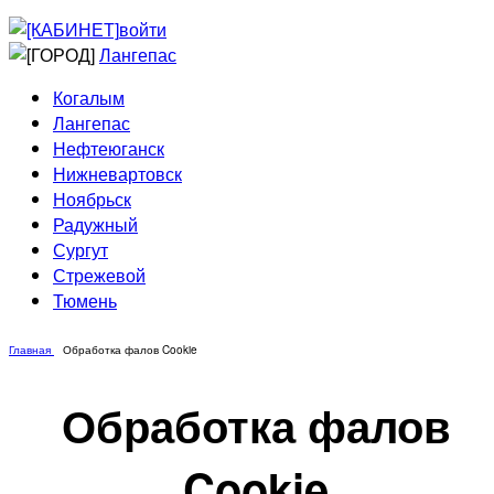
Приведи друга
Информирование
войти
Домовые сети
Лангепас
Когалым
Лангепас
Нефтеюганск
Нижневартовск
Ноябрьск
Радужный
Сургут
Стрежевой
Тюмень
Главная
Обработка фалов Cookie
Обработка фалов
Cookie