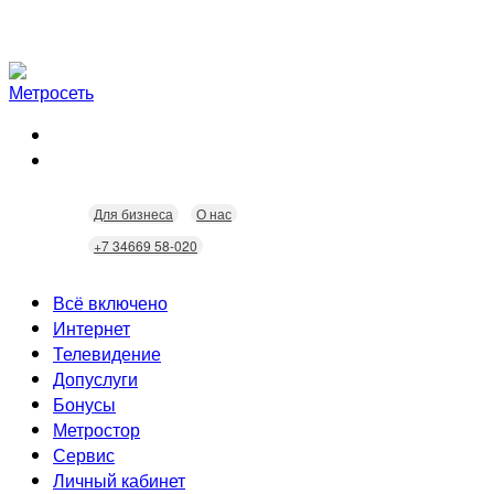
Для бизнеса
О нас
+7 34669 58-020
Всё включено
Интернет
Телевидение
Скорость
Допуслуги
Безопасность
Кабельное ТВ
Бонусы
Wi-Fi
Интерактивное ТВ
Видеонаблюдение
Метростор
Технологии
Городские камеры
Статусы
Сервис
Домофония
Бонусы
Личный кабинет
Скидки
Неисправности