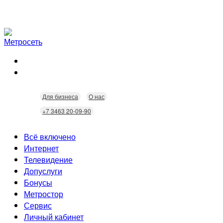
Для бизнеса
О нас
+7 3463 20-09-90
Всё включено
Интернет
Телевидение
Скорость
Допуслуги
Безопасность
Кабельное ТВ
Бонусы
Wi-Fi
Интерактивное ТВ
Видеонаблюдение
Метростор
Технологии
Городские камеры
Статусы
Сервис
Домофония
Бонусы
Личный кабинет
Скидки
Неисправности