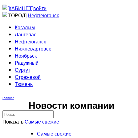
Приведи друга
Информирование
войти
Домовые сети
Нефтеюганск
Когалым
Лангепас
Нефтеюганск
Нижневартовск
Ноябрьск
Радужный
Сургут
Стрежевой
Тюмень
Главная
Новости компании
Показать:
Самые свежие
Самые свежие