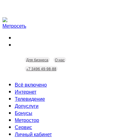
Для бизнеса
О нас
+7 3496 49-98-88
Всё включено
Интернет
Телевидение
Скорость
Допуслуги
Безопасность
Кабельное ТВ
Бонусы
Wi-Fi
Интерактивное ТВ
Видеонаблюдение
Метростор
Технологии
Городские камеры
Статусы
Сервис
Домофония
Бонусы
Личный кабинет
Скидки
Неисправности