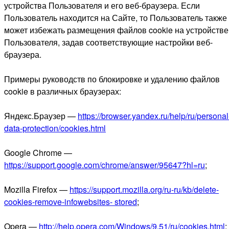
устройства Пользователя и его веб-браузера. Если
Пользователь находится на Сайте, то Пользователь также
может избежать размещения файлов cookie на устройстве
Пользователя, задав соответствующие настройки веб-
браузера.
Примеры руководств по блокировке и удалению файлов
cookie в различных браузерах:
Яндекс.Браузер —
https://browser.yandex.ru/help/ru/personal
data-protection/cookies.html
Google Chrome —
https://support.google.com/chrome/answer/95647?hl=ru
;
Mozilla Firefox —
https://support.mozilla.org/ru-ru/kb/delete-
cookies-remove-infowebsites- stored
;
Opera —
http://help.opera.com/Windows/9.51/ru/cookies.html
;