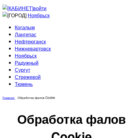
Приведи друга
Информирование
войти
Домовые сети
Ноябрьск
Когалым
Лангепас
Нефтеюганск
Нижневартовск
Ноябрьск
Радужный
Сургут
Стрежевой
Тюмень
Главная
Обработка фалов Cookie
Обработка фалов
Cookie