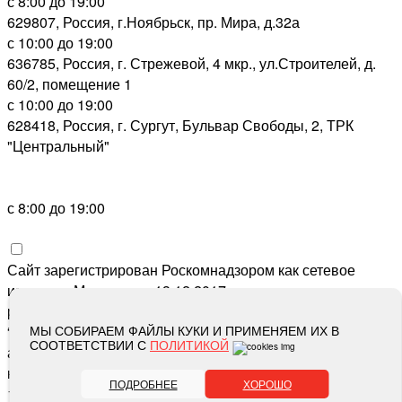
с 8:00 до 19:00
629807, Россия, г.Ноябрьск, пр. Мира, д.32а
с 10:00 до 19:00
636785, Россия, г. Стрежевой, 4 мкр., ул.Строителей, д.
60/2, помещение 1
с 10:00 до 19:00
628418, Россия, г. Сургут, Бульвар Свободы, 2, ТРК
"Центральный"
с 8:00 до 19:00
Сайт зарегистрирован Роскомнадзором как сетевое
издание «Метросеть» 13.12.2017, свидетельство о
регистрации СМИ ЭЛ № ФС 77-71864, учредитель: ООО
“Метросеть“, главный редактор: Ермошин С.Н.,
МЫ СОБИРАЕМ ФАЙЛЫ КУКИ И ПРИМЕНЯЕМ ИХ В
СООТВЕТСТВИИ С
ПОЛИТИКОЙ
адрес электронной почты редакции:
editor@metro-set.ru
,
номер телефона редакции:
(3466) 67-89-11
ПОДРОБНЕЕ
ХОРОШО
16+