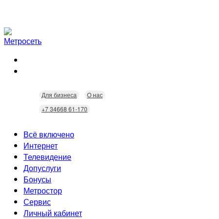
Для бизнеса
О нас
+7 34668 61-170
Всё включено
Интернет
Телевидение
Скорость
Допуслуги
Безопасность
Кабельное ТВ
Бонусы
Wi-Fi
Интерактивное ТВ
Видеонаблюдение
Метростор
Технологии
Городские камеры
Статусы
Сервис
Домофония
Бонусы
Личный кабинет
Скидки
Неисправности