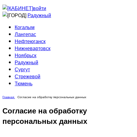
Приведи друга
Информирование
войти
Домовые сети
Радужный
Когалым
Лангепас
Нефтеюганск
Нижневартовск
Ноябрьск
Радужный
Сургут
Стрежевой
Тюмень
Главная
Согласие на обработку персональных данных
Согласие на обработку
персональных данных