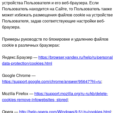
устройства Пользователя и его веб-браузера. Если
Пользователь находится на Сайте, то Пользователь также
может избежать размещения файлов cookie на устройстве
Пользователя, задав соответствующие настройки веб-
браузера.
Примеры руководств по блокировке и удалению файлов
cookie в различных браузерах:
Яндекс.Браузер —
https://browser.yandex.ru/help/ru/personal
data-protection/cookies.html
Google Chrome —
https://support.google.com/chrome/answer/95647?hl=ru
;
Mozilla Firefox —
https://support.mozilla.org/ru-ru/kb/delete-
cookies-remove-infowebsites- stored
;
Opera —
http://help.opera.com/Windows/9.51/ru/cookies.html
;