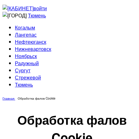
Приведи друга
Информирование
войти
Домовые сети
Тюмень
Когалым
Лангепас
Нефтеюганск
Нижневартовск
Ноябрьск
Радужный
Сургут
Стрежевой
Тюмень
Главная
Обработка фалов Cookie
Обработка фалов
Cookie