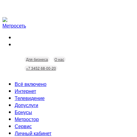
Для бизнеса
О нас
+7 3452 68-00-20
Всё включено
Интернет
Телевидение
Скорость
Допуслуги
Безопасность
Кабельное ТВ
Бонусы
Wi-Fi
Интерактивное ТВ
Видеонаблюдение
Метростор
Технологии
Домофония
Статусы
Сервис
Бонусы
Личный кабинет
Скидки
Неисправности