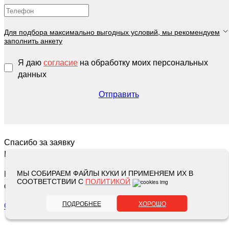
Для подбора максимально выгодных условий, мы рекомендуем
заполнить анкету
Я даю
согласие
на обработку моих персональных
данных
Отправить
Спасибо за заявку
Номер заявки
Наши специалисты
МЫ СОБИРАЕМ ФАЙЛЫ КУКИ И ПРИМЕНЯЕМ ИХ В
СООТВЕТСТВИИ С
ПОЛИТИКОЙ
свяжутся с вами в ближайшее время
ПОДРОБНЕЕ
ХОРОШО
Отлично!