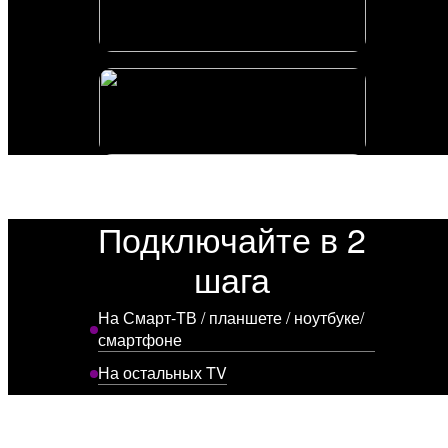
Подключайте в 2
шага
На Смарт-ТВ / планшете / ноутбуке/
смартфоне
На остальных TV
Установите приложение МетроТВ
Волшебное превращение вашего
телевизора в мощный Смарт с