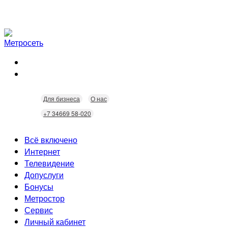
Для бизнеса
О нас
+7 34669 58-020
Всё включено
Интернет
Телевидение
Скорость
Допуслуги
Безопасность
Кабельное ТВ
Бонусы
Wi-Fi
Интерактивное ТВ
Видеонаблюдение
Метростор
Технологии
Городские камеры
Статусы
Сервис
Домофония
Бонусы
Личный кабинет
Скидки
Неисправности