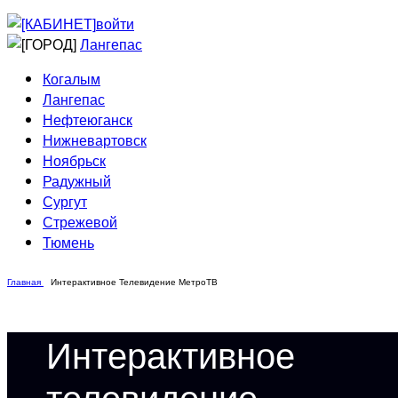
Приведи друга
Информирование
войти
Домовые сети
Лангепас
Когалым
Лангепас
Нефтеюганск
Нижневартовск
Ноябрьск
Радужный
Сургут
Стрежевой
Тюмень
Главная
Интерактивное Телевидение МетроТВ
Интерактивное
телевидение