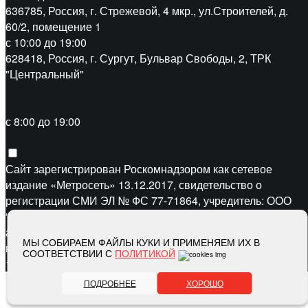
636785, Россия, г. Стрежевой, 4 мкр., ул.Строителей, д.
60/2, помещение 1
с 10:00 до 19:00
628418, Россия, г. Сургут, Бульвар Свободы, 2, ТРК
"Центральный"
с 8:00 до 19:00
Сайт зарегистрирован Роскомнадзором как сетевое
издание «Метросеть» 13.12.2017, свидетельство о
регистрации СМИ ЭЛ № ФС 77-71864, учредитель: ООО
“Метросеть“, главный редактор: Ермошин С.Н.,
адрес электронной почты редакции:
editor@metro-set.ru
,
МЫ СОБИРАЕМ ФАЙЛЫ КУКИ И ПРИМЕНЯЕМ ИХ В
номер телефона редакции:
(3466) 67-89-11
СООТВЕТСТВИИ С
ПОЛИТИКОЙ
16+
ПОДРОБНЕЕ
ХОРОШО