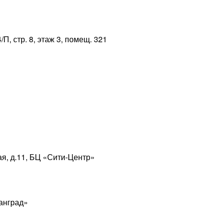
/П, стр. 8, этаж 3, помещ. 321
ая, д.11, БЦ «Сити-Центр»
ганград»