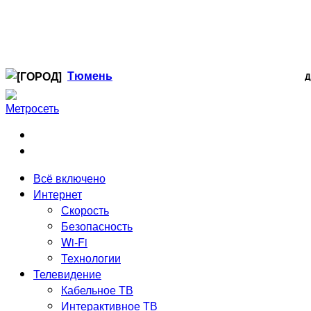
Тюмень
Д
Когалым
Лангепас
Нефтеюганск
Нижневартовск
Ноябрьск
Всё включено
Радужный
Интернет
Сургут
Скорость
Стрежевой
Безопасность
Тюмень
Wi-Fi
Технологии
Телевидение
Кабельное ТВ
Интерактивное ТВ