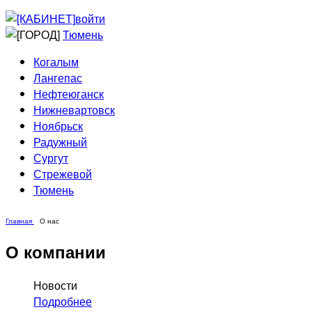
Приведи друга
Информирование
войти
Домовые сети
Тюмень
Когалым
Лангепас
Нефтеюганск
Нижневартовск
Ноябрьск
Радужный
Сургут
Стрежевой
Тюмень
Главная
О нас
О компании
Новости
Подробнее