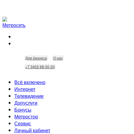
Для бизнеса
О нас
+7 3452 68-00-20
Всё включено
Интернет
Телевидение
Скорость
Допуслуги
Безопасность
Кабельное ТВ
Бонусы
Wi-Fi
Интерактивное ТВ
Видеонаблюдение
Метростор
Технологии
Домофония
Статусы
Сервис
Бонусы
Личный кабинет
Скидки
Неисправности