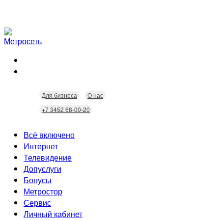
Для бизнеса
О нас
+7 3452 68-00-20
Всё включено
Интернет
Телевидение
Скорость
Допуслуги
Безопасность
Кабельное ТВ
Бонусы
Wi-Fi
Интерактивное ТВ
Видеонаблюдение
Метростор
Технологии
Домофония
Статусы
Сервис
Бонусы
Личный кабинет
Скидки
Неисправности