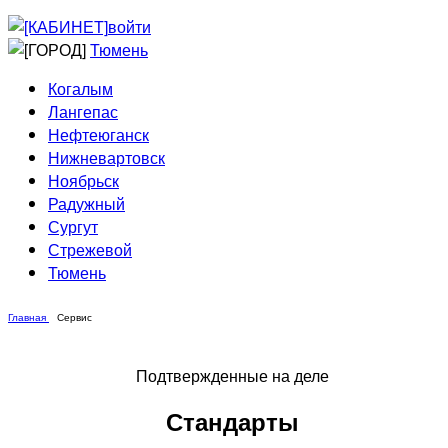
Приведи друга
Информирование
войти
Домовые сети
Тюмень
Когалым
Лангепас
Нефтеюганск
Нижневартовск
Ноябрьск
Радужный
Сургут
Стрежевой
Тюмень
Главная
Сервис
Подтвержденные на деле
Стандарты