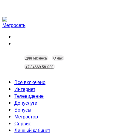
Для бизнеса
О нас
+7 34669 58-020
Всё включено
Интернет
Телевидение
Скорость
Допуслуги
Безопасность
Кабельное ТВ
Бонусы
Wi-Fi
Интерактивное ТВ
Видеонаблюдение
Метростор
Технологии
Городские камеры
Статусы
Сервис
Домофония
Бонусы
Личный кабинет
Скидки
Неисправности