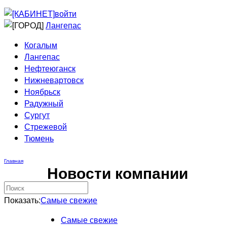
Приведи друга
Информирование
войти
Домовые сети
Лангепас
Когалым
Лангепас
Нефтеюганск
Нижневартовск
Ноябрьск
Радужный
Сургут
Стрежевой
Тюмень
Главная
Новости компании
Показать:
Самые свежие
Самые свежие