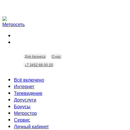
Для бизнеса
О нас
+7 3452 68-00-20
Всё включено
Интернет
Телевидение
Скорость
Допуслуги
Безопасность
Кабельное ТВ
Бонусы
Wi-Fi
Интерактивное ТВ
Видеонаблюдение
Метростор
Технологии
Домофония
Статусы
Сервис
Бонусы
Личный кабинет
Скидки
Неисправности