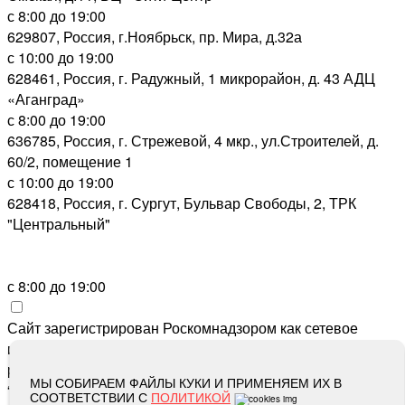
с 8:00 до 19:00
629807, Россия, г.Ноябрьск, пр. Мира, д.32а
с 10:00 до 19:00
628461, Россия, г. Радужный, 1 микрорайон, д. 43 АДЦ
«Аганград»
с 8:00 до 19:00
636785, Россия, г. Стрежевой, 4 мкр., ул.Строителей, д.
60/2, помещение 1
с 10:00 до 19:00
628418, Россия, г. Сургут, Бульвар Свободы, 2, ТРК
"Центральный"
с 8:00 до 19:00
Сайт зарегистрирован Роскомнадзором как сетевое
издание «Метросеть» 13.12.2017, свидетельство о
регистрации СМИ ЭЛ № ФС 77-71864, учредитель: ООО
МЫ СОБИРАЕМ ФАЙЛЫ КУКИ И ПРИМЕНЯЕМ ИХ В
“Метросеть“, главный редактор: Ермошин С.Н.,
СООТВЕТСТВИИ С
ПОЛИТИКОЙ