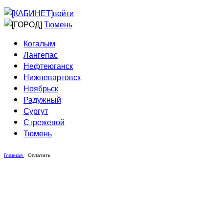
Приведи друга
Информирование
войти
Домовые сети
Тюмень
Когалым
Лангепас
Нефтеюганск
Нижневартовск
Ноябрьск
Радужный
Сургут
Стрежевой
Тюмень
Главная
Оплатить