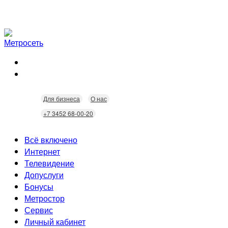
Для бизнеса
О нас
+7 3452 68-00-20
Всё включено
Интернет
Телевидение
Скорость
Допуслуги
Безопасность
Кабельное ТВ
Бонусы
Wi-Fi
Интерактивное ТВ
Видеонаблюдение
Метростор
Технологии
Домофония
Статусы
Сервис
Бонусы
Личный кабинет
Скидки
Неисправности