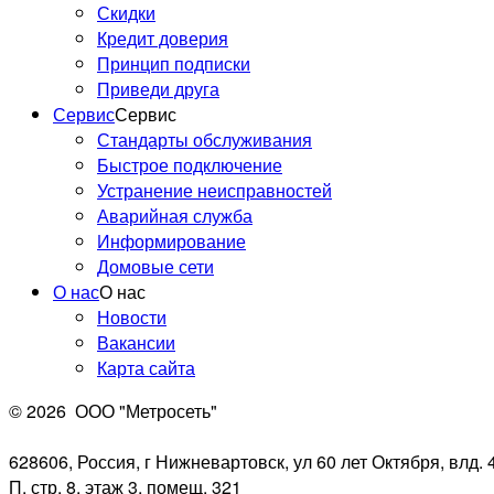
Скидки
Цифровые советы
Кредит доверия
Метрофана — выпуск №38
Принцип подписки
Приведи друга
Сервис
Сервис
Стандарты обслуживания
Быстрое подключение
Устранение неисправностей
Аварийная служба
Информирование
Домовые сети
О нас
О нас
Новости
Вакансии
Карта сайта
У нас новый роутер SNR
ADVANCE AC22!
© 2026
ООО "Метросеть"
628606, Россия, г Нижневартовск, ул 60 лет Октября, влд. 4
П, стр. 8, этаж 3, помещ. 321