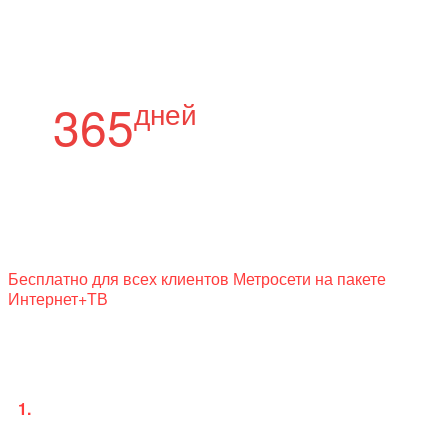
Стоимость подписки
МетроТВ
365
дней
Оплата за 365 дней:
3000
₽
Бесплатно для всех клиентов Метросети на пакете
Интернет+ТВ
Введите логин и пароль,
направленный в смс
Важная информация:
1.
После регистрации вам будет направлено смс-
сообщение с логином и паролем для входа в