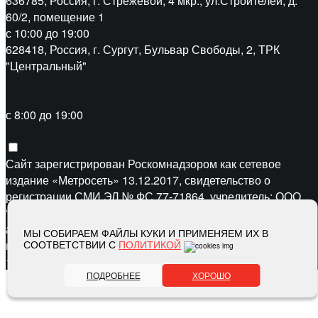
636785, Россия, г. Стрежевой, 4 мкр., ул.Строителей, д.
60/2, помещение 1
с 10:00 до 19:00
628418, Россия, г. Сургут, Бульвар Свободы, 2, ТРК
"Центральный"
с 8:00 до 19:00
Сайт зарегистрирован Роскомнадзором как сетевое
издание «Метросеть» 13.12.2017, свидетельство о
регистрации СМИ ЭЛ № ФС 77-71864, учредитель: ООО
“Метросеть“, главный редактор: Ермошин С.Н.,
адрес электронной почты редакции:
editor@metro-set.ru
,
МЫ СОБИРАЕМ ФАЙЛЫ КУКИ И ПРИМЕНЯЕМ ИХ В
номер телефона редакции:
СООТВЕТСТВИИ С
ПОЛИТИКОЙ
(3466) 67-89-11
16+
ПОДРОБНЕЕ
ХОРОШО