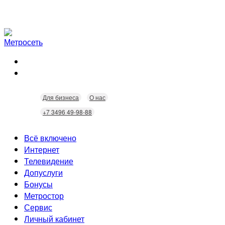
Для бизнеса
О нас
+7 3496 49-98-88
Всё включено
Интернет
Телевидение
Скорость
Допуслуги
Безопасность
Кабельное ТВ
Бонусы
Wi-Fi
Интерактивное ТВ
Видеонаблюдение
Метростор
Технологии
Городские камеры
Статусы
Сервис
Домофония
Бонусы
Личный кабинет
Скидки
Неисправности