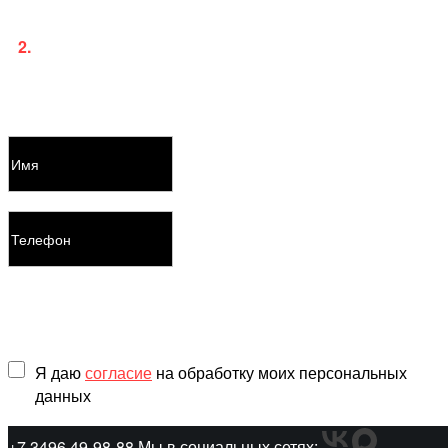
приложение и личный кабинет.
2.
Для платного пользования услугами потребуется
заключение договора с указанием ваших паспортных
данных.
Оставить заявку
Я даю
согласие
на обработку моих персональных
данных
+7 3496 49-98-88
Мы в социальных сетях: