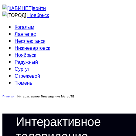
Приведи друга
Информирование
войти
Домовые сети
Ноябрьск
Когалым
Лангепас
Нефтеюганск
Нижневартовск
Ноябрьск
Радужный
Сургут
Стрежевой
Тюмень
Главная
Интерактивное Телевидение МетроТВ
Интерактивное
телевидение