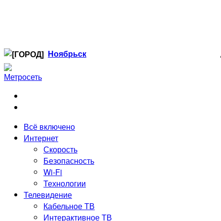
Ноябрьск
Когалым
Лангепас
Нефтеюганск
Нижневартовск
Ноябрьск
Всё включено
Радужный
Интернет
Сургут
Скорость
Стрежевой
Безопасность
Тюмень
Wi-Fi
Технологии
Телевидение
Кабельное ТВ
Интерактивное ТВ