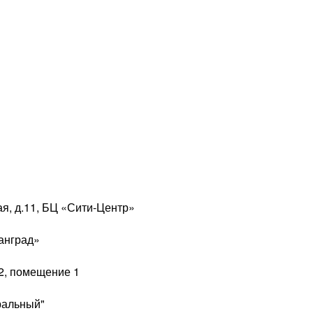
ая, д.11, БЦ «Сити-Центр»
ганград»
0/2, помещение 1
тральный"