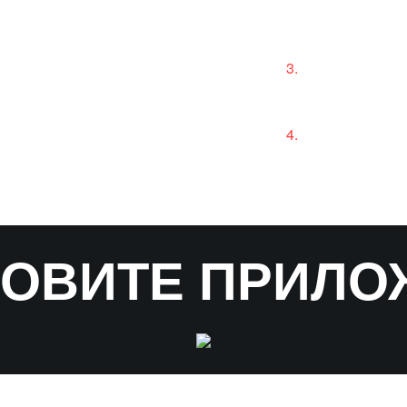
КАК СМОТРЕТЬ
жение
После подтв
телефона вой
повторно
есь по номеру
При необходи
камеры в раз
НОВИТЕ ПРИЛО