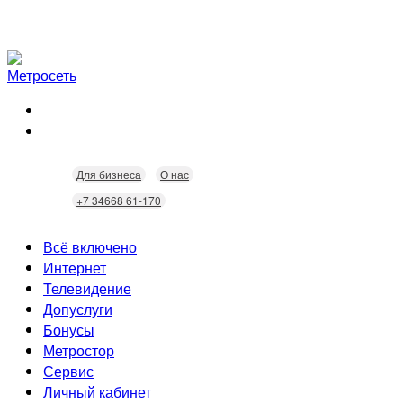
Для бизнеса
О нас
+7 34668 61-170
Всё включено
Интернет
Телевидение
Скорость
Допуслуги
Безопасность
Кабельное ТВ
Бонусы
Wi-Fi
Интерактивное ТВ
Видеонаблюдение
Метростор
Технологии
Городские камеры
Статусы
Сервис
Домофония
Бонусы
Личный кабинет
Скидки
Неисправности