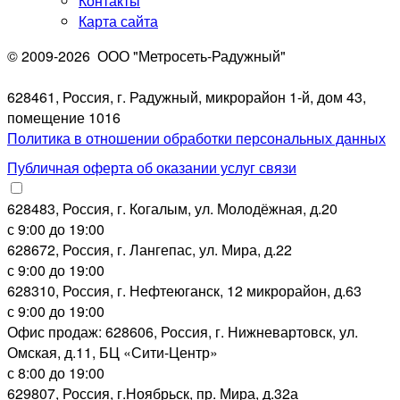
Контакты
Цифровые советы
Карта сайта
Метрофана — выпуск № 37
© 2009-2026
ООО "Метросеть-Радужный"
628461, Россия, г. Радужный, микрорайон 1-й, дом 43,
помещение 1016
Политика в отношении обработки персональных данных
Публичная оферта об оказании услуг связи
628483, Россия, г. Когалым, ул. Молодёжная, д.20
с 9:00 до 19:00
628672, Россия, г. Лангепас, ул. Мира, д.22
с 9:00 до 19:00
Все новости
628310, Россия, г. Нефтеюганск, 12 микрорайон, д.63
с 9:00 до 19:00
Офис продаж: 628606, Россия, г. Нижневартовск, ул.
Омская, д.11, БЦ «Сити-Центр»
с 8:00 до 19:00
629807, Россия, г.Ноябрьск, пр. Мира, д.32а