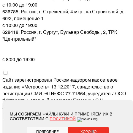
с 10:00 до 19:00
636785, Россия, г. Стрежевой, 4 мкр., ул.Строителей, д.
60/2, помещение 1
с 10:00 до 19:00
628418, Россия, г. Сургут, Бульвар Свободы, 2, ТРК
"Центральный"
с 8:00 до 19:00
Сайт зарегистрирован Роскомнадзором как сетевое
издание «Метросеть» 13.12.2017, свидетельство о
регистрации СМИ ЭЛ № ФС 77-71864, учредитель: ООО
“Метросеть“, главный редактор: Ермошин С.Н.,
адрес электронной почты редакции:
editor@metro-set.ru
,
номер телефона редакции:
(3466) 67-89-11
МЫ СОБИРАЕМ ФАЙЛЫ КУКИ И ПРИМЕНЯЕМ ИХ В
СООТВЕТСТВИИ С
ПОЛИТИКОЙ
16+
ПОДРОБНЕЕ
ХОРОШО