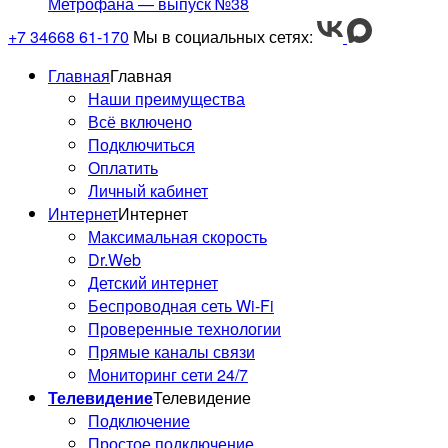
Метрофана — выпуск №38
+7 34668 61-170
Мы в социальных сетях:
Главная
Главная
Наши преимущества
Всё включено
Подключиться
Оплатить
Личный кабинет
Интернет
Интернет
Максимальная скорость
Dr.Web
Детский интернет
Изменения в сети вещания
Беспроводная сеть Wi-Fi
телеканалов
Проверенные технологии
Прямые каналы связи
Мониторинг сети 24/7
Телевидение
Телевидение
Подключение
Простое подключение