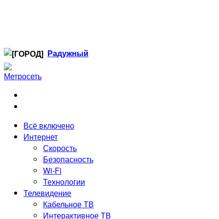
Радужный
Когалым
Лангепас
Нефтеюганск
Нижневартовск
Ноябрьск
Всё включено
Радужный
Интернет
Сургут
Скорость
Стрежевой
Безопасность
Тюмень
Wi-Fi
Технологии
Телевидение
Кабельное ТВ
Интерактивное ТВ