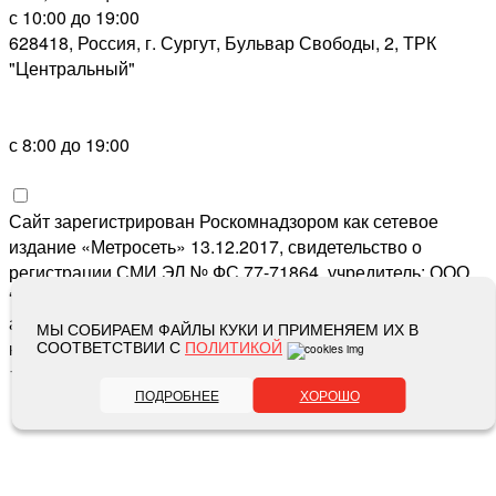
с 10:00 до 19:00
628418, Россия, г. Сургут, Бульвар Свободы, 2, ТРК
"Центральный"
с 8:00 до 19:00
Сайт зарегистрирован Роскомнадзором как сетевое
издание «Метросеть» 13.12.2017, свидетельство о
регистрации СМИ ЭЛ № ФС 77-71864, учредитель: ООО
“Метросеть“, главный редактор: Ермошин С.Н.,
адрес электронной почты редакции:
editor@metro-set.ru
,
МЫ СОБИРАЕМ ФАЙЛЫ КУКИ И ПРИМЕНЯЕМ ИХ В
номер телефона редакции:
СООТВЕТСТВИИ С
ПОЛИТИКОЙ
(3466) 67-89-11
16+
ПОДРОБНЕЕ
ХОРОШО