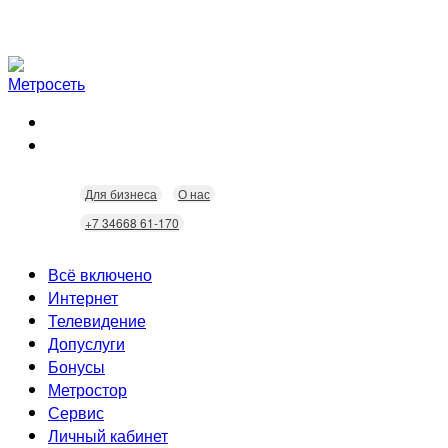
Для бизнеса
О нас
+7 34668 61-170
Всё включено
Интернет
Телевидение
Скорость
Допуслуги
Безопасность
Кабельное ТВ
Бонусы
Wi-Fi
Интерактивное ТВ
Видеонаблюдение
Метростор
Технологии
Городские камеры
Статусы
Сервис
Домофония
Бонусы
Личный кабинет
Скидки
Неисправности