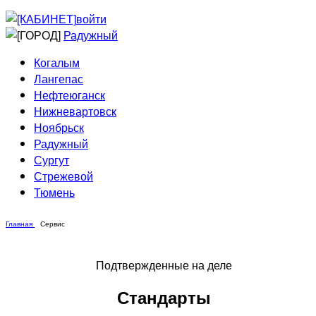
Приведи друга
Информирование
войти
Домовые сети
Радужный
Когалым
Лангепас
Нефтеюганск
Нижневартовск
Ноябрьск
Радужный
Сургут
Стрежевой
Тюмень
Главная
Сервис
Подтвержденные на деле
Стандарты