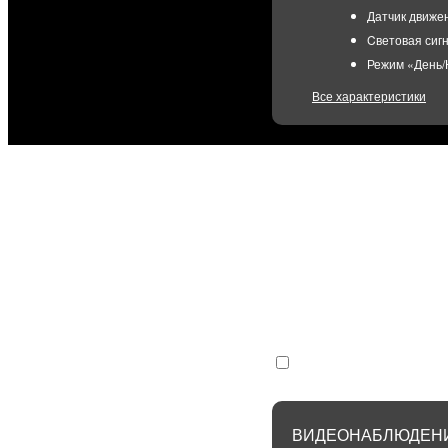
Датчик движе
Cветовая сиг
Режим «День/
Все характеристики
Частота кадр
Угол обзора п
Угол обзора по
Дальность обн
Дальность рас
СДЕЛ
Я не пользуюсь домаш
Покупка
6300₽
Я не пользуюсь домашним Ин
Аренда
300₽/ме
ВИДЕОНАБЛЮДЕНИ