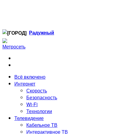
Радужный
Когалым
Лангепас
Нефтеюганск
Нижневартовск
Ноябрьск
Всё включено
Радужный
Интернет
Сургут
Скорость
Стрежевой
Безопасность
Тюмень
Wi-Fi
Технологии
Телевидение
Кабельное ТВ
Интерактивное ТВ