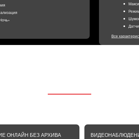
Макси
ния
Режи
нализация
Шумо
Ночь»
Датчи
ов при максимальном разрешении 25 к/с
Все характерис
Часто
о горизонтали (макс.) 103 °
Угол 
 вертикали (макс.) 58 °
Угол 
аружения (макс.) 34 м
познавания (макс.) 6 м
АЙТЕ ШАГ К БЕЗОПАС
ним Интернетом от Метросети
Я не пользуюс
ВАШЕЙ СЕМЬИ
тернетом от Метросети
Покупка
6300
с
Аренда
300₽/
Е ОНЛАЙН БЕЗ АРХИВА
ВИДЕОНАБЛЮДЕНИ