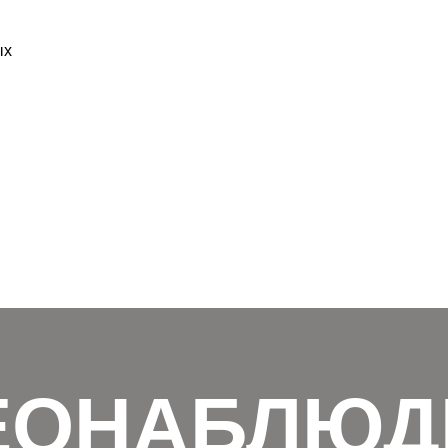
ых
ЕОНАБЛЮД