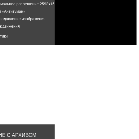
мальное разрешение 2592x1520
м «Антитуман»
подавление изображения
к движения
тики
та кадров при максимальном разрешении 25 к/с
обзора по горизонтали (макс.) 92.1°
обзора по вертикали (макс.) 51.9 °
НОСТИ
ь домашним Интернетом от Метросети
₽
мес
Е С АРХИВОМ