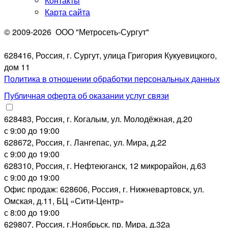
Контакты
Ребрендинг телеканалов
Карта сайта
«Романс» и «Саспенс»
© 2009-2026
ООО "Метросеть-Сургут"
628416, Россия, г. Сургут, улица Григория Кукуевицкого,
дом 11
Политика в отношении обработки персональных данных
Публичная оферта об оказании услуг связи
628483, Россия, г. Когалым, ул. Молодёжная, д.20
с 9:00 до 19:00
628672, Россия, г. Лангепас, ул. Мира, д.22
с 9:00 до 19:00
Все новости
628310, Россия, г. Нефтеюганск, 12 микрорайон, д.63
с 9:00 до 19:00
Офис продаж: 628606, Россия, г. Нижневартовск, ул.
Омская, д.11, БЦ «Сити-Центр»
с 8:00 до 19:00
629807, Россия, г.Ноябрьск, пр. Мира, д.32а