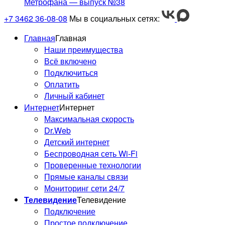
Метрофана — выпуск №38
+7 3462 36-08-08
Мы в социальных сетях:
Главная
Главная
Наши преимущества
Всё включено
Подключиться
Оплатить
Личный кабинет
Интернет
Интернет
Максимальная скорость
Dr.Web
Детский интернет
У нас новый роутер SNR
Беспроводная сеть Wi-Fi
ADVANCE AC22!
Проверенные технологии
Прямые каналы связи
Мониторинг сети 24/7
Телевидение
Телевидение
Подключение
Простое подключение