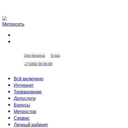
Для бизнеса
О нас
+7 3462 36-08-08
Всё включено
Интернет
Телевидение
Скорость
Допуслуги
Безопасность
Кабельное ТВ
Бонусы
Wi-Fi
Интерактивное ТВ
Видеонаблюдение
Метростор
Технологии
Городские камеры
Статусы
Сервис
Домофония
Бонусы
Личный кабинет
Скидки
Неисправности