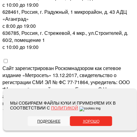
с 10:00 до 19:00
628461, Россия, г. Радужный, 1 микрорайон, д. 43 АДЦ
«Аганград»
с 8:00 до 19:00
636785, Россия, г. Стрежевой, 4 мкр., ул.Строителей, д.
60/2, помещение 1
с 10:00 до 19:00
Сайт зарегистрирован Роскомнадзором как сетевое
издание «Метросеть» 13.12.2017, свидетельство о
регистрации СМИ ЭЛ № ФС 77-71864, учредитель: ООО
“Метросеть“, главный редактор: Ермошин С.Н.,
адрес электронной почты редакции:
editor@metro-set.ru
,
номер телефона редакции:
(3466) 67-89-11
МЫ СОБИРАЕМ ФАЙЛЫ КУКИ И ПРИМЕНЯЕМ ИХ В
СООТВЕТСТВИИ С
ПОЛИТИКОЙ
16+
ПОДРОБНЕЕ
ХОРОШО