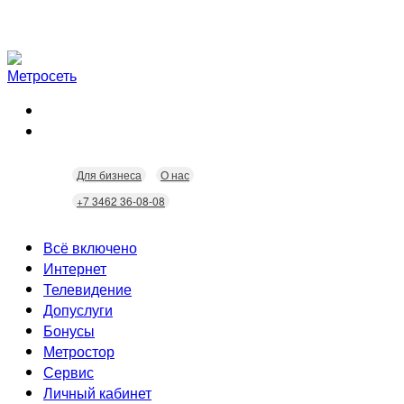
Для бизнеса
О нас
+7 3462 36-08-08
Всё включено
Интернет
Телевидение
Скорость
Допуслуги
Безопасность
Кабельное ТВ
Бонусы
Wi-Fi
Интерактивное ТВ
Видеонаблюдение
Метростор
Технологии
Городские камеры
Статусы
Сервис
Домофония
Бонусы
Личный кабинет
Скидки
Неисправности