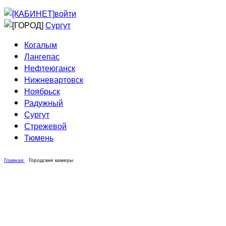
Приведи друга
Информирование
войти
Домовые сети
Сургут
Когалым
Лангепас
Нефтеюганск
Нижневартовск
Ноябрьск
Радужный
Сургут
Стрежевой
Тюмень
Главная
Городские камеры