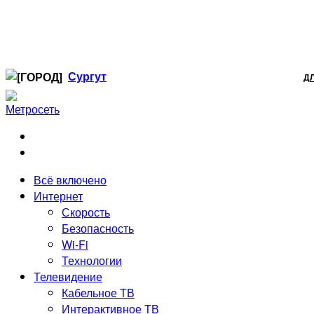
Сургут
Д
Когалым
Лангепас
Нефтеюганск
Нижневартовск
Ноябрьск
Всё включено
Радужный
Интернет
Сургут
Скорость
Стрежевой
Безопасность
Тюмень
Wi-Fi
Технологии
Телевидение
Кабельное ТВ
Интерактивное ТВ