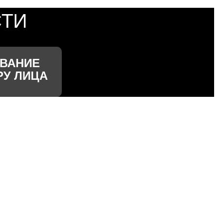
ТИ
ВАНИЕ
РУ ЛИЦА
:
МЕРЫ
е наблюдать за придомовой
ает в обзор входной группы.