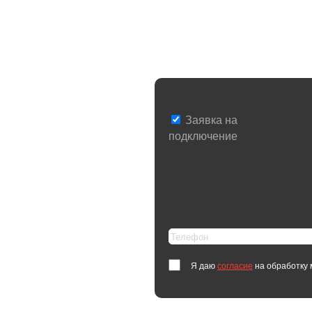
Звонок можно принять на 
открыть магнитным ключо
Заявка на
подключение
Я даю
согласие
на обработку