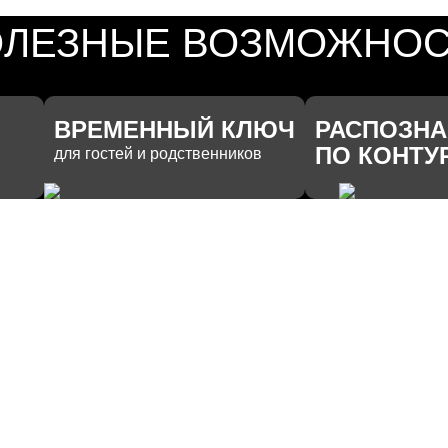
ЛЕЗНЫЕ ВОЗМОЖНОС
ВРЕМЕННЫЙ КЛЮЧ
РАСПОЗНА
ПО КОНТУ
для гостей и родственников
ДРУГИЕ ВОЗМОЖНОСТИ
ПРОСМОТР ВИДЕО
 с помощью голосового помощника
С ДОМОФОННОЙ КА
В режиме онлайн вы сможет
территорией, которая попад
 ФУНКЦИИ ДОМОФОНА