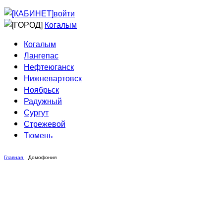
Приведи друга
Информирование
войти
Домовые сети
Когалым
Когалым
Лангепас
Нефтеюганск
Нижневартовск
Ноябрьск
Радужный
Сургут
Стрежевой
Тюмень
Главная
Домофония