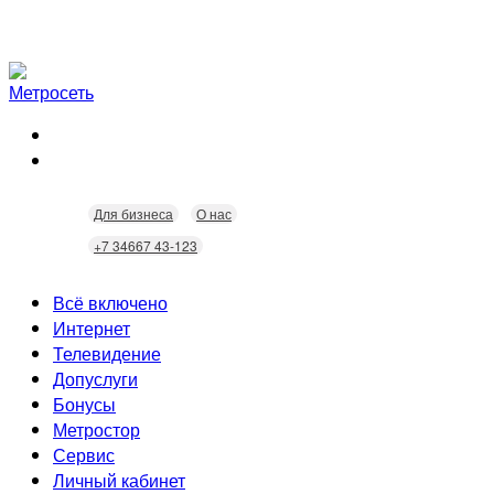
Для бизнеса
О нас
+7 34667 43-123
Всё включено
Интернет
Телевидение
Скорость
Допуслуги
Безопасность
Кабельное ТВ
Бонусы
Wi-Fi
Интерактивное ТВ
Видеонаблюдение
Метростор
Технологии
Городские камеры
Статусы
Сервис
Домофония
Бонусы
Личный кабинет
Скидки
Неисправности