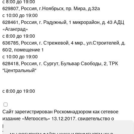
с 8:00 до 19:00
629807, Россия, г.Ноябрьск, пр. Мира, д.32а
с 10:00 до 19:00
628461, Россия, г. Радужный, 1 микрорайон, д. 43 АДЦ
«Аганград»
с 8:00 до 19:00
636785, Россия, г. Стрежевой, 4 мкр., ул.Строителей, д.
60/2, помещение 1
с 10:00 до 19:00
628418, Россия, г. Сургут, Бульвар Свободы, 2, ТРК
"Центральный"
с 8:00 до 19:00
Сайт зарегистрирован Роскомнадзором как сетевое
издание «Метросеть» 13.12.2017, свидетельство о
регистрации СМИ ЭЛ № ФС 77-71864, учредитель: ООО
“Метросеть“, главный редактор: Ермошин С.Н.,