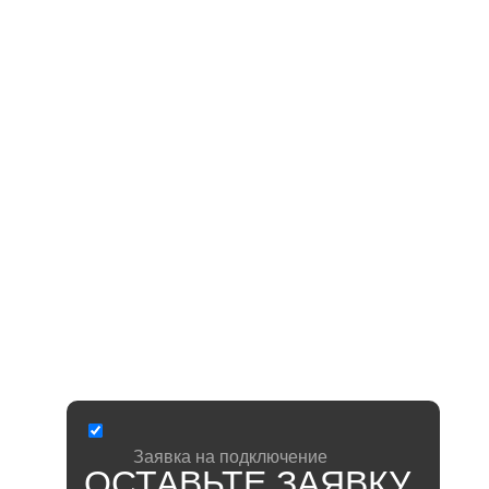
ДРУГИЕ
ВОЗМОЖНОСТИ:
ОТКРЫТИЕ ДВЕРИ
Из приложения МетроДом, с помощью голосового
помощника Siri (Apple) или виджета.
ПРОСМОТР ВИДЕО
С ДОМОФОННОЙ КАМЕРЫ
В режиме онлайн вы сможете наблюдать за
придомовой территорией, которая попадает в
обзор входной группы.
ВСЕ ПРИВЫЧНЫЕ ФУНКЦИИ
ДОМОФОНА
Звонок можно принять на трубку, а подъездную
дверь открыть магнитным ключом.
Заявка на
подключение
ОСТАВЬТЕ ЗАЯВКУ