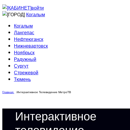
Приведи друга
Информирование
войти
Домовые сети
Когалым
Когалым
Лангепас
Нефтеюганск
Нижневартовск
Ноябрьск
Радужный
Сургут
Стрежевой
Тюмень
Главная
Интерактивное Телевидение МетроТВ
Интерактивное
телевидение