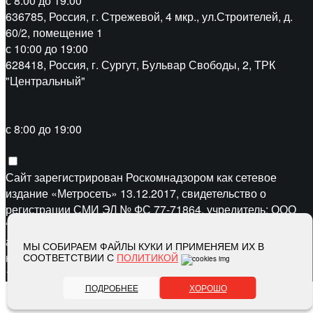
с 8:00 до 19:00
636785, Россия, г. Стрежевой, 4 мкр., ул.Строителей, д.
60/2, помещение 1
с 10:00 до 19:00
628418, Россия, г. Сургут, Бульвар Свободы, 2, ТРК
"Центральный"
с 8:00 до 19:00
Сайт зарегистрирован Роскомнадзором как сетевое
издание «Метросеть» 13.12.2017, свидетельство о
регистрации СМИ ЭЛ № ФС 77-71864, учредитель: ООО
“Метросеть“, главный редактор: Ермошин С.Н.,
адрес электронной почты редакции:
editor@metro-set.ru
,
МЫ СОБИРАЕМ ФАЙЛЫ КУКИ И ПРИМЕНЯЕМ ИХ В
номер телефона редакции:
(3466) 67-89-11
СООТВЕТСТВИИ С
ПОЛИТИКОЙ
16+
ПОДРОБНЕЕ
ХОРОШО