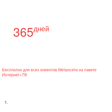
Стоимость подписки
МетроТВ
365
дней
Оплата за 365 дней:
3000
₽
Бесплатно для всех клиентов Метросети на пакете
Интернет+ТВ
Введите логин и пароль,
направленный в смс
Важная информация:
1.
После регистрации вам будет направлено смс-
сообщение с логином и паролем для входа в