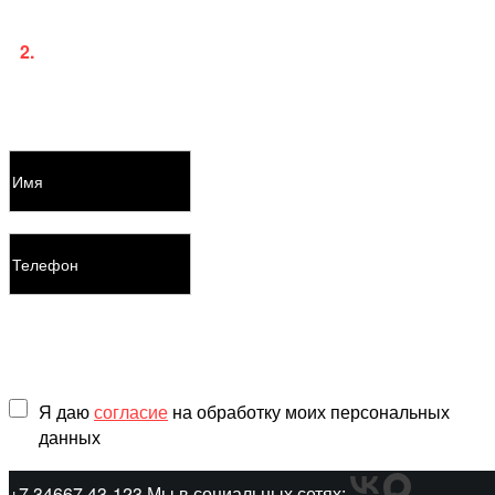
приложение и личный кабинет.
2.
Для платного пользования услугами потребуется
заключение договора с указанием ваших паспортных
данных.
Оставить заявку
Я даю
согласие
на обработку моих персональных
данных
+7 34667 43-123
Мы в социальных сетях: