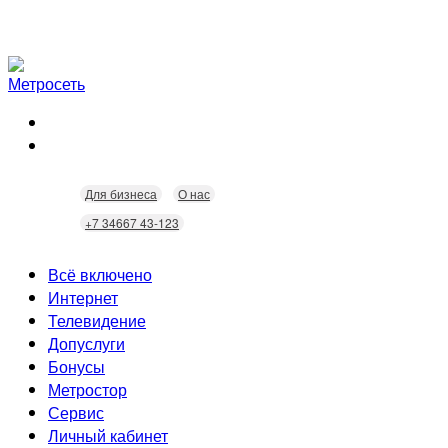
Для бизнеса
О нас
+7 34667 43-123
Всё включено
Интернет
Телевидение
Скорость
Допуслуги
Безопасность
Кабельное ТВ
Бонусы
Wi-Fi
Интерактивное ТВ
Видеонаблюдение
Метростор
Технологии
Городские камеры
Статусы
Сервис
Домофония
Бонусы
Личный кабинет
Скидки
Неисправности