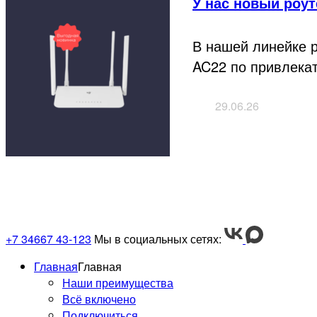
У нас новый роу
В нашей линейке 
AC22 по привлекат
29.06.26
+7 34667 43-123
Мы в социальных сетях:
Главная
Главная
Наши преимущества
Всё включено
Подключиться