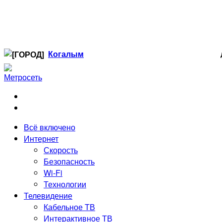
Когалым
Когалым
Лангепас
Нефтеюганск
Нижневартовск
Ноябрьск
Всё включено
Радужный
Интернет
Сургут
Скорость
Стрежевой
Безопасность
Тюмень
Wi-Fi
Технологии
Телевидение
Кабельное ТВ
Интерактивное ТВ