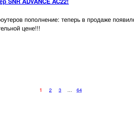
тер SNR ADVANCE AC22!
роутеров пополнение: теперь в продаже появи
ельной цене!!!
1
2
3
…
64