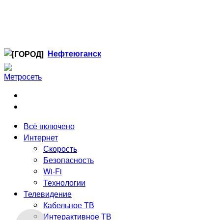
Нефтеюганск
Когалым
Лангепас
Нефтеюганск
Нижневартовск
Ноябрьск
Всё включено
Радужный
Интернет
Сургут
Скорость
Стрежевой
Безопасность
Тюмень
Wi-Fi
Технологии
Телевидение
Кабельное ТВ
Интерактивное ТВ