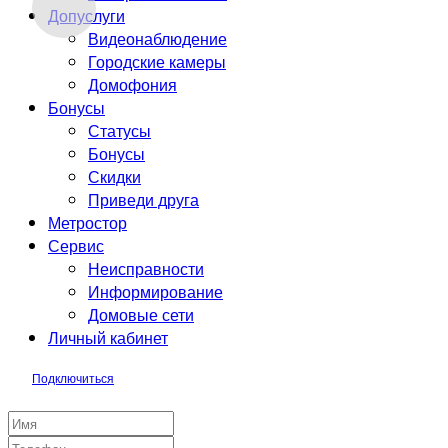
Допуслуги
Видеонаблюдение
Городские камеры
Домофония
Бонусы
Статусы
Бонусы
Скидки
Приведи друга
Метростор
Сервис
Неисправности
Информирование
Домовые сети
Личный кабинет
Подключиться
Заявка на подключение
Год И