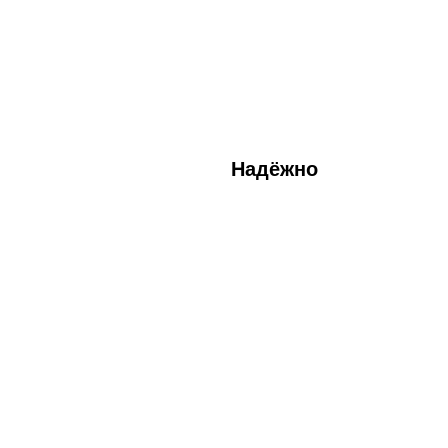
о
Стабильное
соединение
24/7
Надёжно