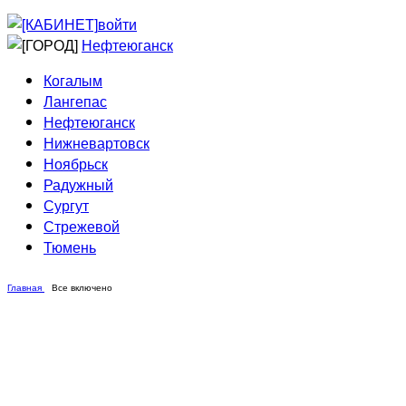
Приведи друга
Информирование
войти
Домовые сети
Нефтеюганск
Когалым
Лангепас
Нефтеюганск
Нижневартовск
Ноябрьск
Радужный
Сургут
Стрежевой
Тюмень
Главная
Все включено