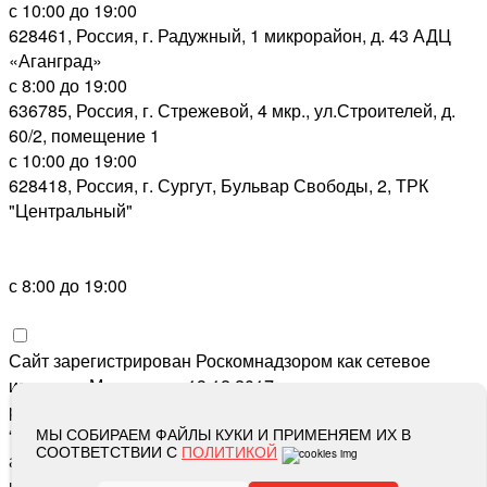
с 10:00 до 19:00
628461, Россия, г. Радужный, 1 микрорайон, д. 43 АДЦ
«Аганград»
с 8:00 до 19:00
636785, Россия, г. Стрежевой, 4 мкр., ул.Строителей, д.
60/2, помещение 1
с 10:00 до 19:00
628418, Россия, г. Сургут, Бульвар Свободы, 2, ТРК
"Центральный"
с 8:00 до 19:00
Сайт зарегистрирован Роскомнадзором как сетевое
издание «Метросеть» 13.12.2017, свидетельство о
регистрации СМИ ЭЛ № ФС 77-71864, учредитель: ООО
“Метросеть“, главный редактор: Ермошин С.Н.,
МЫ СОБИРАЕМ ФАЙЛЫ КУКИ И ПРИМЕНЯЕМ ИХ В
СООТВЕТСТВИИ С
ПОЛИТИКОЙ
адрес электронной почты редакции:
editor@metro-set.ru
,
номер телефона редакции:
(3466) 67-89-11