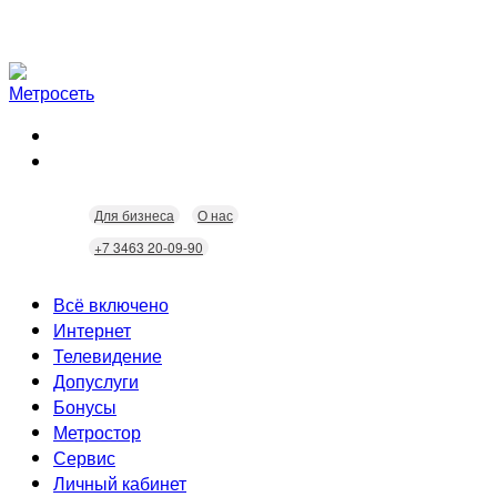
Для бизнеса
О нас
+7 3463 20-09-90
Всё включено
Интернет
Телевидение
Скорость
Допуслуги
Безопасность
Кабельное ТВ
Бонусы
Wi-Fi
Интерактивное ТВ
Видеонаблюдение
Метростор
Технологии
Городские камеры
Статусы
Сервис
Домофония
Бонусы
Личный кабинет
Скидки
Неисправности