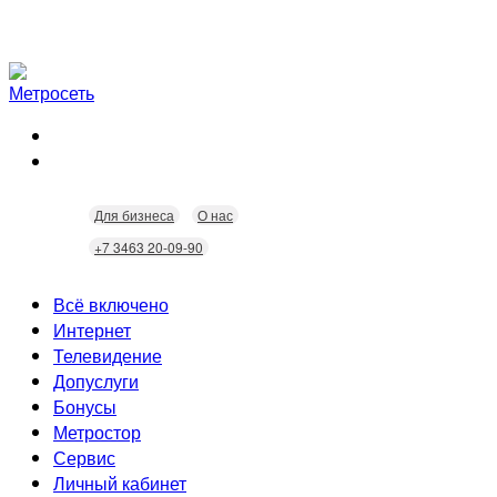
Для бизнеса
О нас
+7 3463 20-09-90
Всё включено
Интернет
Телевидение
Скорость
Допуслуги
Безопасность
Кабельное ТВ
Бонусы
Wi-Fi
Интерактивное ТВ
Видеонаблюдение
Метростор
Технологии
Городские камеры
Статусы
Сервис
Домофония
Бонусы
Личный кабинет
Скидки
Неисправности