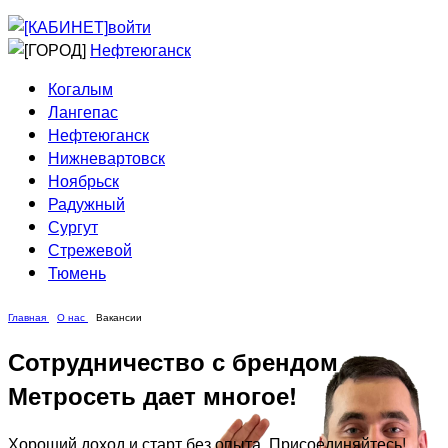
Приведи друга
Информирование
войти
Домовые сети
Нефтеюганск
Когалым
Лангепас
Нефтеюганск
Нижневартовск
Ноябрьск
Радужный
Сургут
Стрежевой
Тюмень
Главная
О нас
Вакансии
Сотрудничество с брендом
Метросеть дает многое!
Хороший доход и старт без опыта. Присоединяйтесь!