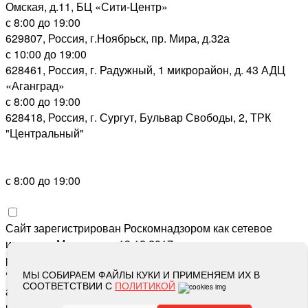
Омская, д.11, БЦ «Сити-Центр»
с 8:00 до 19:00
629807, Россия, г.Ноябрьск, пр. Мира, д.32а
с 10:00 до 19:00
628461, Россия, г. Радужный, 1 микрорайон, д. 43 АДЦ
«Аганград»
с 8:00 до 19:00
628418, Россия, г. Сургут, Бульвар Свободы, 2, ТРК
"Центральный"
с 8:00 до 19:00
Сайт зарегистрирован Роскомнадзором как сетевое
издание «Метросеть» 13.12.2017, свидетельство о
регистрации СМИ ЭЛ № ФС 77-71864, учредитель: ООО
“Метросеть“, главный редактор: Ермошин С.Н.,
МЫ СОБИРАЕМ ФАЙЛЫ КУКИ И ПРИМЕНЯЕМ ИХ В
СООТВЕТСТВИИ С
ПОЛИТИКОЙ
адрес электронной почты редакции:
editor@metro-set.ru
,
номер телефона редакции:
(3466) 67-89-11