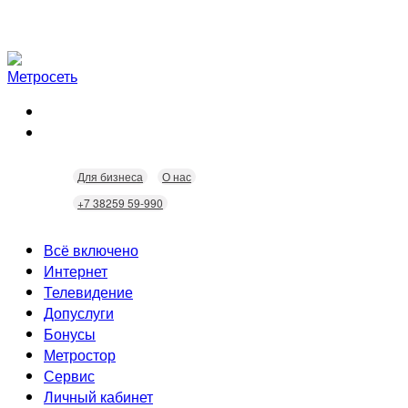
Для бизнеса
О нас
+7 38259 59-990
Всё включено
Интернет
Телевидение
Скорость
Допуслуги
Безопасность
Кабельное ТВ
Бонусы
Wi-Fi
Интерактивное ТВ
Видеонаблюдение
Метростор
Технологии
Городские камеры
Статусы
Сервис
Домофония
Бонусы
Личный кабинет
Скидки
Неисправности