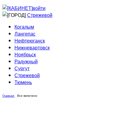
Приведи друга
Информирование
войти
Домовые сети
Стрежевой
Когалым
Лангепас
Нефтеюганск
Нижневартовск
Ноябрьск
Радужный
Сургут
Стрежевой
Тюмень
Главная
Все включено