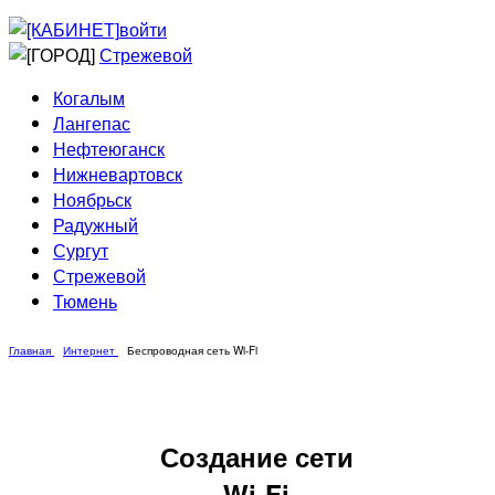
Приведи друга
Информирование
войти
Домовые сети
Стрежевой
Когалым
Лангепас
Нефтеюганск
Нижневартовск
Ноябрьск
Радужный
Сургут
Стрежевой
Тюмень
Главная
Интернет
Беспроводная сеть Wi-Fi
Создание сети
Wi-Fi