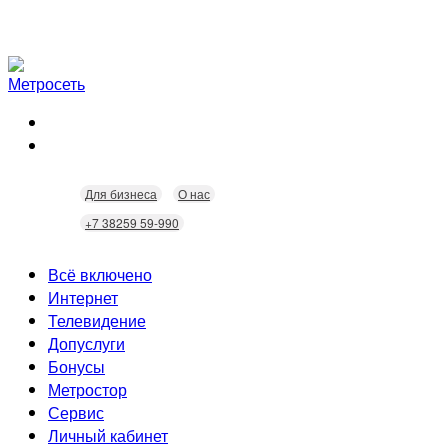
Для бизнеса
О нас
+7 38259 59-990
Всё включено
Интернет
Телевидение
Скорость
Допуслуги
Безопасность
Кабельное ТВ
Бонусы
Wi-Fi
Интерактивное ТВ
Видеонаблюдение
Метростор
Технологии
Городские камеры
Статусы
Сервис
Домофония
Бонусы
Личный кабинет
Скидки
Неисправности