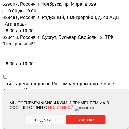
629807, Россия, г.Ноябрьск, пр. Мира, д.32а
с 10:00 до 19:00
628461, Россия, г. Радужный, 1 микрорайон, д. 43 АДЦ
«Аганград»
с 8:00 до 19:00
628418, Россия, г. Сургут, Бульвар Свободы, 2, ТРК
"Центральный"
с 8:00 до 19:00
Сайт зарегистрирован Роскомнадзором как сетевое
издание «Метросеть» 13.12.2017, свидетельство о
регистрации СМИ ЭЛ № ФС 77-71864, учредитель: ООО
МЫ СОБИРАЕМ ФАЙЛЫ КУКИ И ПРИМЕНЯЕМ ИХ В
“Метросеть“, главный редактор: Ермошин С.Н.,
СООТВЕТСТВИИ С
ПОЛИТИКОЙ
адрес электронной почты редакции:
editor@metro-set.ru
,
номер телефона редакции:
(3466) 67-89-11
ПОДРОБНЕЕ
ХОРОШО
16+