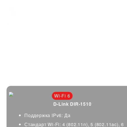
Гарантия 2 года
Бесплатная доставка и установка
НАШИ РОУТЕРЫ
Оборудование, которое гарантирует вам работу
Интернета на максималках
Wi-Fi 6
D-Link DIR-1510
Поддержка IPv6: Да
Стандарт Wi-Fi: 4 (802.11n), 5 (802.11ac), 6