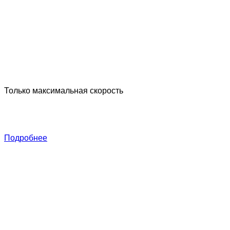
Только максимальная скорость
В
д
х
Подробнее