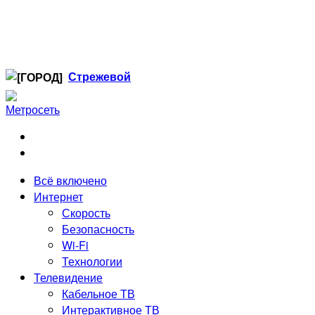
Стрежевой
Когалым
Лангепас
Нефтеюганск
Нижневартовск
Ноябрьск
Всё включено
Радужный
Интернет
Сургут
Скорость
Стрежевой
Безопасность
Тюмень
Wi-Fi
Технологии
Телевидение
Кабельное ТВ
Интерактивное ТВ