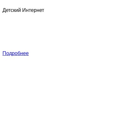
Детский Интернет
О
не
Ак
да
Подробнее