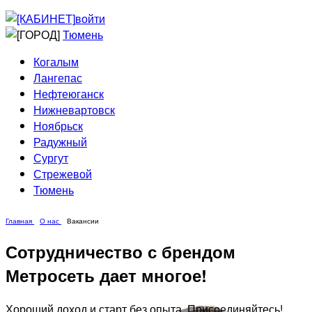
Приведи друга
Информирование
войти
Домовые сети
Тюмень
Когалым
Лангепас
Нефтеюганск
Нижневартовск
Ноябрьск
Радужный
Сургут
Стрежевой
Тюмень
Главная
О нас
Вакансии
Сотрудничество с брендом
Метросеть дает многое!
Хороший доход и старт без опыта. Присоединяйтесь!