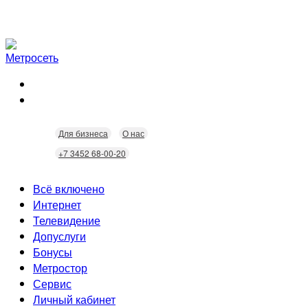
Для бизнеса
О нас
+7 3452 68-00-20
Всё включено
Интернет
Телевидение
Скорость
Допуслуги
Безопасность
Кабельное ТВ
Бонусы
Wi-Fi
Интерактивное ТВ
Видеонаблюдение
Метростор
Технологии
Домофония
Статусы
Сервис
Бонусы
Личный кабинет
Скидки
Неисправности