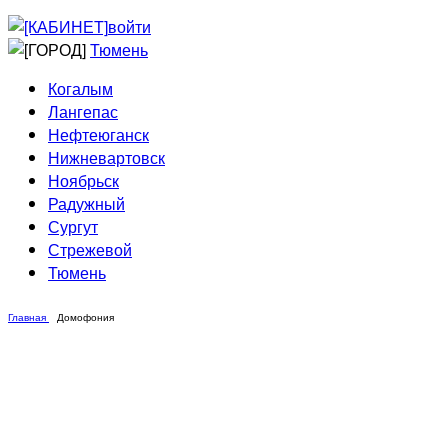
Приведи друга
Информирование
войти
Домовые сети
Тюмень
Когалым
Лангепас
Нефтеюганск
Нижневартовск
Ноябрьск
Радужный
Сургут
Стрежевой
Тюмень
Главная
Домофония