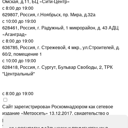
Омская, д.11, БЦ «Сити-Центр»
с 8:00 до 19:00
629807, Россия, г.Ноябрьск, пр. Мира, д.32а
с 10:00 до 19:00
628461, Россия, г. Радужный, 1 микрорайон, д. 43 АДЦ
«Аганград»
с 8:00 до 19:00
636785, Россия, г. Стрежевой, 4 мкр., ул.Строителей, д.
60/2, помещение 1
с 10:00 до 19:00
628418, Россия, г. Сургут, Бульвар Свободы, 2, ТРК
"Центральный"
с 8:00 до 19:00
Сайт зарегистрирован Роскомнадзором как сетевое
издание «Метросеть» 13.12.2017, свидетельство о
регистрации СМИ ЭЛ № ФС 77-71864, учредитель: ООО
“Метросеть“, главный редактор: Ермошин С.Н.,