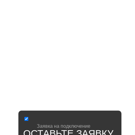
ДРУГИЕ
ВОЗМОЖНОСТИ:
ОТКРЫТИЕ ДВЕРИ
Из приложения МетроДом, с помощью голосового
помощника Siri (Apple) или виджета.
ПРОСМОТР ВИДЕО
С ДОМОФОННОЙ КАМЕРЫ
В режиме онлайн вы сможете наблюдать за
придомовой территорией, которая попадает в
обзор входной группы.
ВСЕ ПРИВЫЧНЫЕ ФУНКЦИИ
ДОМОФОНА
Звонок можно принять на трубку, а подъездную
дверь открыть магнитным ключом.
Заявка на
подключение
ОСТАВЬТЕ ЗАЯВКУ