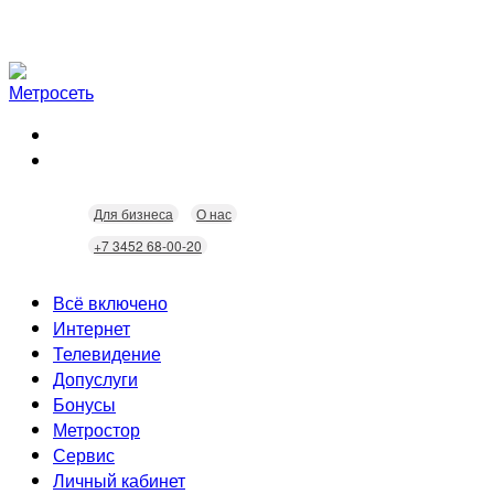
Для бизнеса
О нас
+7 3452 68-00-20
Всё включено
Интернет
Телевидение
Скорость
Допуслуги
Безопасность
Кабельное ТВ
Бонусы
Wi-Fi
Интерактивное ТВ
Видеонаблюдение
Метростор
Технологии
Домофония
Статусы
Сервис
Бонусы
Личный кабинет
Скидки
Неисправности