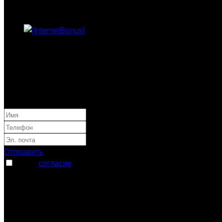
интернет
Бонус
Интернет
60 дней
Оплата за
дней:
0
₽
Отправить
Я даю
согласие
на обработку моих персональных
данных
Спасибо за заявку
Номер заявки