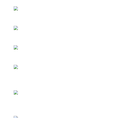
Список каналов с сортировкой
по жанрам
Закладки при просмотре
(сохраненные паузы)
Профили пользователей
Родительский контроль
Просматривать контент можно
одновременно на нескольких
устройствах – телевизоре,
смартфоне
Настраиваемый под вас