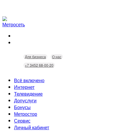
Для бизнеса
О нас
+7 3452 68-00-20
Всё включено
Интернет
Телевидение
Скорость
Допуслуги
Безопасность
Кабельное ТВ
Бонусы
Wi-Fi
Интерактивное ТВ
Видеонаблюдение
Метростор
Технологии
Домофония
Статусы
Сервис
Бонусы
Личный кабинет
Скидки
Неисправности