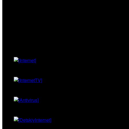
Интернет+ТВ
30
120
180
365
₽ за день
Интернет
Введите логин и пароль,
направленный в смс
Интерактивное ТВ
Антивирус
Детский