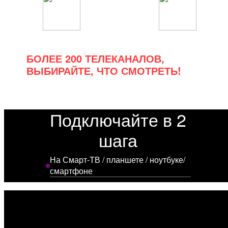
Спортивные
Познавательные
БОЛЕЕ 200 ТЕЛЕКАНАЛОВ,
ВЫБИРАЙТЕ, ЧТО СМОТРЕТЬ!
Подключайте в 2
шага
На Смарт-ТВ / планшете / ноутбуке/
смартфоне
Выберите удобные условия
Установите приложение МетроТВ