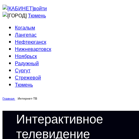
Приведи друга
Информирование
войти
Домовые сети
Тюмень
Когалым
Лангепас
Нефтеюганск
Нижневартовск
Ноябрьск
Радужный
Сургут
Стрежевой
Тюмень
Главная
Интернет-ТВ
Интерактивное
телевидение