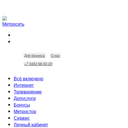
Для бизнеса
О нас
+7 3452 68-00-20
Всё включено
Интернет
Телевидение
Скорость
Допуслуги
Безопасность
Кабельное ТВ
Бонусы
Wi-Fi
Интерактивное ТВ
Видеонаблюдение
Метростор
Технологии
Домофония
Статусы
Сервис
Бонусы
Личный кабинет
Скидки
Неисправности