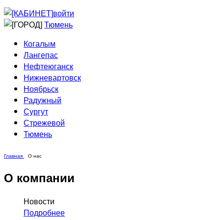
Приведи друга
Информирование
войти
Домовые сети
Тюмень
Когалым
Лангепас
Нефтеюганск
Нижневартовск
Ноябрьск
Радужный
Сургут
Стрежевой
Тюмень
Главная
О нас
О компании
Новости
Подробнее