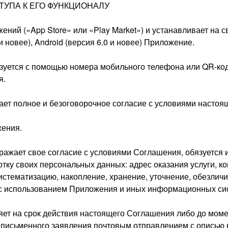
ТУПА К ЕГО ФУНКЦИОНАЛУ
ений («App Store» или «Play Market») и устанавливает на 
овее), Android (версия 6.0 и новее) Приложение.
изуется с помощью номера мобильного телефона или QR-код
я.
ает полное и безоговорочное согласие с условиями настоя
жения.
ражает свое согласие с условиями Соглашения, обязуется 
ку своих персональных данных: адрес оказания услуги, ко
истематизацию, накопление, хранение, уточнение, обезлич
 с использованием Приложения и иных информационных си
вляет на срок действия настоящего Соглашения либо до мо
письменного заявления почтовым отправлением с описью 