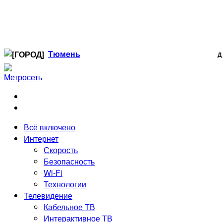
Тюмень
Д
Когалым
Лангепас
Нефтеюганск
Нижневартовск
Ноябрьск
Всё включено
Радужный
Интернет
Сургут
Скорость
Стрежевой
Безопасность
Тюмень
Wi-Fi
Технологии
Телевидение
Кабельное ТВ
Интерактивное ТВ