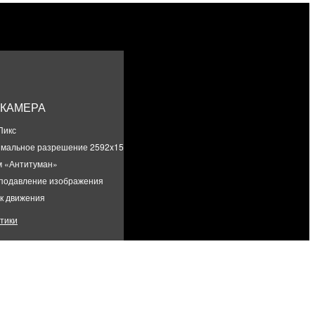
КАМЕРА
Пикс
мальное разрешение 2592x1520
м «Антитуман»
подавление изображения
к движения
тики
та кадров при максимальном разрешении 25 к/с
обзора по горизонтали (макс.) 92.1°
обзора по вертикали (макс.) 51.9 °
СТИ