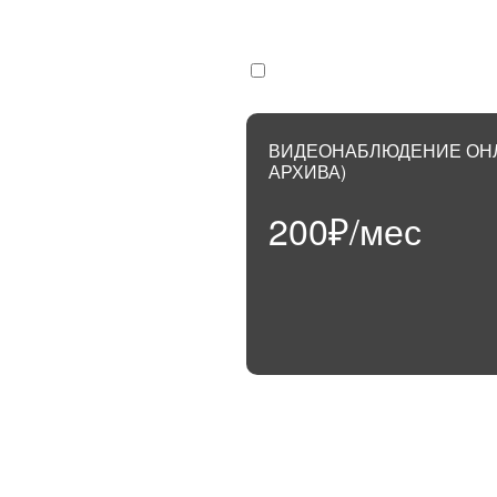
Я не пользуюсь Интернетом для бизне
Покупка
6300₽
Аренда
ВИДЕОНАБЛЮДЕНИЕ ОНЛ
300₽/ме
АРХИВА)
200₽/мес
ОСТ