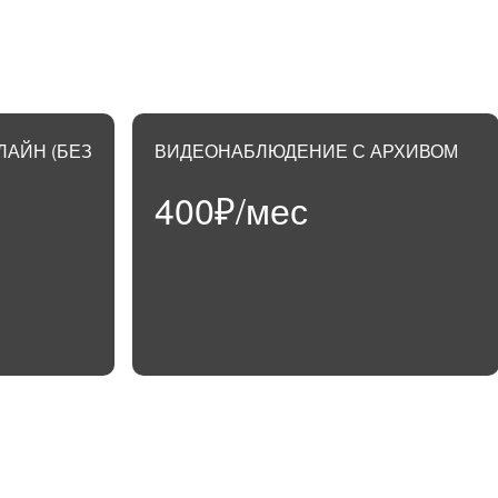
Я не пользуюс
са от Метросети
Покупка
6300
АЙН (БЕЗ
ВИДЕОНАБЛЮДЕНИЕ С АРХИВОМ
с
Аренда
300₽/
400₽/мес
АВЬТЕ ЗАЯВКУ НА ПОДКЛЮЧ