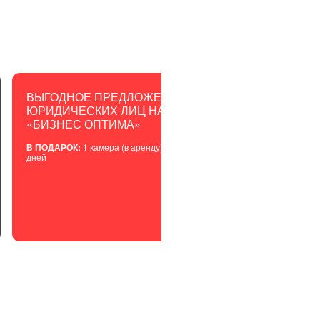
ь Интернетом для бизнеса от Метросети
₽
ВЫГОДНОЕ ПРЕДЛОЖЕНИЕ ДЛЯ
У ВАС 
ЮРИДИЧЕСКИХ ЛИЦ НА ПАКЕТЕ
СОБСТВ
мес
«БИЗНЕС ОПТИМА»
Установим 
только за 
В ПОДАРОК:
1 камера (в аренду) + архив на 5
приложени
дней
ЕНИЕ