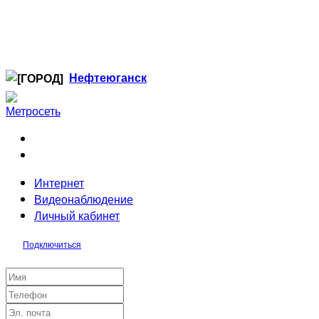
Нефтеюганск
Когалым
Лангепас
Нефтеюганск
Нижневартовск
Ноябрьск
Интернет
Радужный
Видеонаблюдение
Сургут
Личный кабинет
Стрежевой
Тюмень
Подключиться
Заявка на подключение