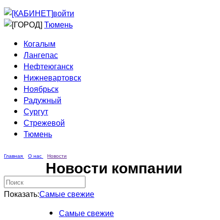
Приведи друга
Информирование
войти
Домовые сети
Тюмень
Когалым
Лангепас
Нефтеюганск
Нижневартовск
Ноябрьск
Радужный
Сургут
Стрежевой
Тюмень
Главная
О нас
Новости
Новости компании
Показать:
Самые свежие
Самые свежие