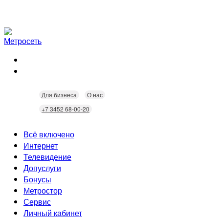
Для бизнеса
О нас
+7 3452 68-00-20
Всё включено
Интернет
Телевидение
Скорость
Допуслуги
Безопасность
Кабельное ТВ
Бонусы
Wi-Fi
Интерактивное ТВ
Видеонаблюдение
Метростор
Технологии
Домофония
Статусы
Сервис
Бонусы
Личный кабинет
Скидки
Неисправности