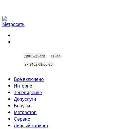
Для бизнеса
О нас
+7 3452 68-00-20
Всё включено
Интернет
Телевидение
Скорость
Допуслуги
Безопасность
Кабельное ТВ
Бонусы
Wi-Fi
Интерактивное ТВ
Видеонаблюдение
Метростор
Технологии
Домофония
Статусы
Сервис
Бонусы
Личный кабинет
Скидки
Неисправности