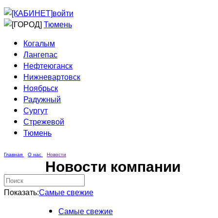
Приведи друга
Информирование
войти
Домовые сети
Тюмень
Когалым
Лангепас
Нефтеюганск
Нижневартовск
Ноябрьск
Радужный
Сургут
Стрежевой
Тюмень
Главная
О нас
Новости
Новости компании
Показать:
Самые свежие
Самые свежие