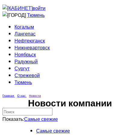
Приведи друга
Информирование
войти
Домовые сети
Тюмень
Когалым
Лангепас
Нефтеюганск
Нижневартовск
Ноябрьск
Радужный
Сургут
Стрежевой
Тюмень
Главная
О нас
Новости
Новости компании
Показать:
Самые свежие
Самые свежие