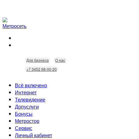
Для бизнеса
О нас
+7 3452 68-00-20
Всё включено
Интернет
Телевидение
Скорость
Допуслуги
Безопасность
Кабельное ТВ
Бонусы
Wi-Fi
Интерактивное ТВ
Видеонаблюдение
Метростор
Технологии
Домофония
Статусы
Сервис
Бонусы
Личный кабинет
Скидки
Неисправности