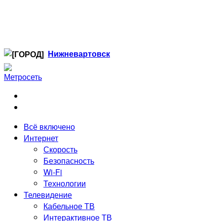
Нижневартовск
Когалым
Лангепас
Нефтеюганск
Нижневартовск
Ноябрьск
Всё включено
Радужный
Интернет
Сургут
Скорость
Стрежевой
Безопасность
Тюмень
Wi-Fi
Технологии
Телевидение
Кабельное ТВ
Интерактивное ТВ