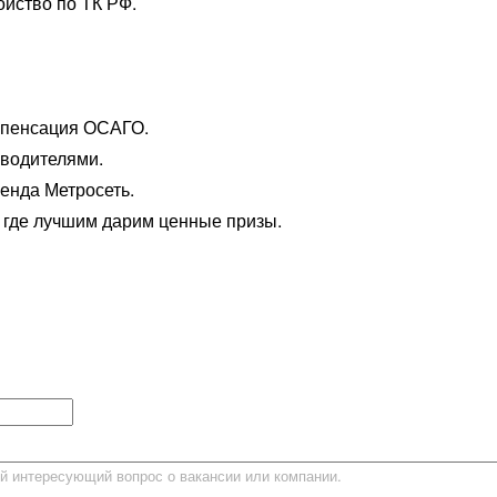
ойство по ТК РФ.
омпенсация ОСАГО.
оводителями.
енда Метросеть.
 где лучшим дарим ценные призы.