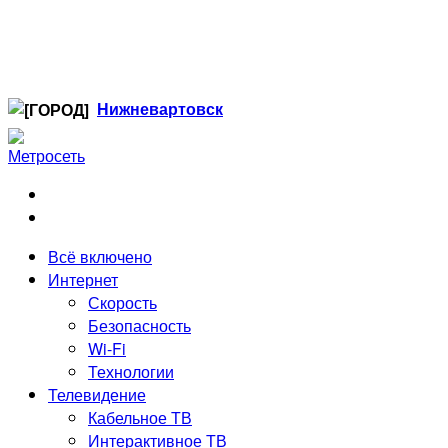
Нижневартовск
Когалым
Лангепас
Нефтеюганск
Нижневартовск
Ноябрьск
Всё включено
Радужный
Интернет
Сургут
Скорость
Стрежевой
Безопасность
Тюмень
Wi-Fi
Технологии
Телевидение
Кабельное ТВ
Интерактивное ТВ