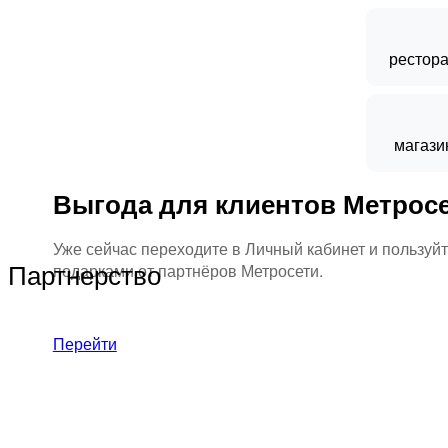
рестор
магази
Выгода для клиентов Метрос
Уже сейчас переходите в Личный кабинет и пользуй
Партнерство
подарками от партнёров Метросети.
Перейти