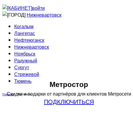
Приведи друга
Информирование
войти
Домовые сети
Нижневартовск
Когалым
Лангепас
Нефтеюганск
Нижневартовск
Ноябрьск
Радужный
Сургут
Стрежевой
Тюмень
Метростор
Скидки и подарки от партнёров
для клиентов Метросети
Главная
Партнеры
ПОДКЛЮЧИТЬСЯ