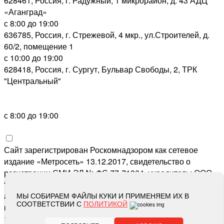
628461, Россия, г. Радужный, 1 микрорайон, д. 43 АДЦ
«Аганград»
с 8:00 до 19:00
636785, Россия, г. Стрежевой, 4 мкр., ул.Строителей, д.
60/2, помещение 1
с 10:00 до 19:00
628418, Россия, г. Сургут, Бульвар Свободы, 2, ТРК
"Центральный"
с 8:00 до 19:00
Сайт зарегистрирован Роскомнадзором как сетевое
издание «Метросеть» 13.12.2017, свидетельство о
регистрации СМИ ЭЛ № ФС 77-71864, учредитель: ООО
“Метросеть“, главный редактор: Ермошин С.Н.,
адрес электронной почты редакции:
editor@metro-set.ru
,
МЫ СОБИРАЕМ ФАЙЛЫ КУКИ И ПРИМЕНЯЕМ ИХ В
СООТВЕТСТВИИ С
ПОЛИТИКОЙ
номер телефона редакции:
(3466) 67-89-11
16+