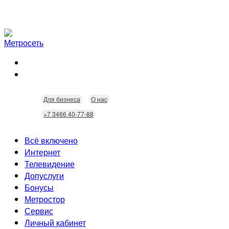
Для бизнеса
О нас
+7 3466 40-77-88
Всё включено
Интернет
Телевидение
Скорость
Допуслуги
Безопасность
Кабельное ТВ
Бонусы
Wi-Fi
Интерактивное ТВ
Видеонаблюдение
Метростор
Технологии
Городские камеры
Статусы
Сервис
Домофония
Бонусы
Личный кабинет
Скидки
Неисправности