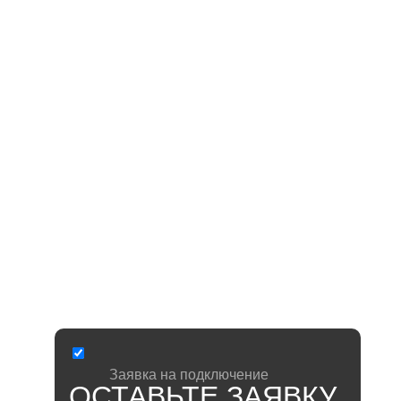
ДРУГИЕ
ВОЗМОЖНОСТИ:
ОТКРЫТИЕ ДВЕРИ
Из приложения МетроДом, с помощью голосового
помощника Siri (Apple) или виджета.
ПРОСМОТР ВИДЕО
С ДОМОФОННОЙ КАМЕРЫ
В режиме онлайн вы сможете наблюдать за
придомовой территорией, которая попадает в
обзор входной группы.
ВСЕ ПРИВЫЧНЫЕ ФУНКЦИИ
ДОМОФОНА
Звонок можно принять на трубку, а подъездную
дверь открыть магнитным ключом.
Заявка на
подключение
ОСТАВЬТЕ ЗАЯВКУ