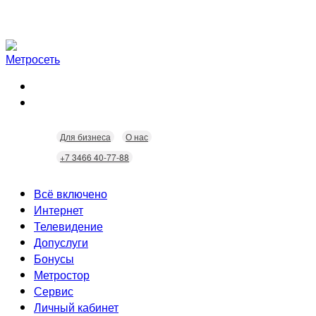
Для бизнеса
О нас
+7 3466 40-77-88
Всё включено
Интернет
Телевидение
Скорость
Допуслуги
Безопасность
Кабельное ТВ
Бонусы
Wi-Fi
Интерактивное ТВ
Видеонаблюдение
Метростор
Технологии
Городские камеры
Статусы
Сервис
Домофония
Бонусы
Личный кабинет
Скидки
Неисправности