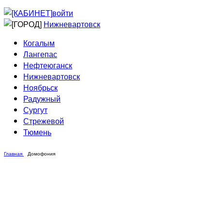
Приведи друга
Информирование
войти
Домовые сети
Нижневартовск
Когалым
Лангепас
Нефтеюганск
Нижневартовск
Ноябрьск
Радужный
Сургут
Стрежевой
Тюмень
Главная
Домофония