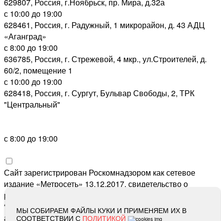
629807, Россия, г.Ноябрьск, пр. Мира, д.32а
с 10:00 до 19:00
628461, Россия, г. Радужный, 1 микрорайон, д. 43 АДЦ
«Аганград»
с 8:00 до 19:00
636785, Россия, г. Стрежевой, 4 мкр., ул.Строителей, д.
60/2, помещение 1
с 10:00 до 19:00
628418, Россия, г. Сургут, Бульвар Свободы, 2, ТРК
"Центральный"
с 8:00 до 19:00
Сайт зарегистрирован Роскомнадзором как сетевое
издание «Метросеть» 13.12.2017, свидетельство о
регистрации СМИ ЭЛ № ФС 77-71864, учредитель: ООО
“Метросеть“, главный редактор: Ермошин С.Н.,
МЫ СОБИРАЕМ ФАЙЛЫ КУКИ И ПРИМЕНЯЕМ ИХ В
адрес электронной почты редакции:
editor@metro-set.ru
,
СООТВЕТСТВИИ С
ПОЛИТИКОЙ