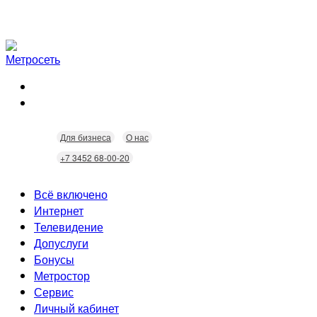
Для бизнеса
О нас
+7 3452 68-00-20
Всё включено
Интернет
Телевидение
Скорость
Допуслуги
Безопасность
Кабельное ТВ
Бонусы
Wi-Fi
Интерактивное ТВ
Видеонаблюдение
Метростор
Технологии
Домофония
Статусы
Сервис
Бонусы
Личный кабинет
Скидки
Неисправности