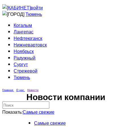
Приведи друга
Информирование
войти
Домовые сети
Тюмень
Когалым
Лангепас
Нефтеюганск
Нижневартовск
Ноябрьск
Радужный
Сургут
Стрежевой
Тюмень
Главная
О нас
Новости
Новости компании
Показать:
Самые свежие
Самые свежие