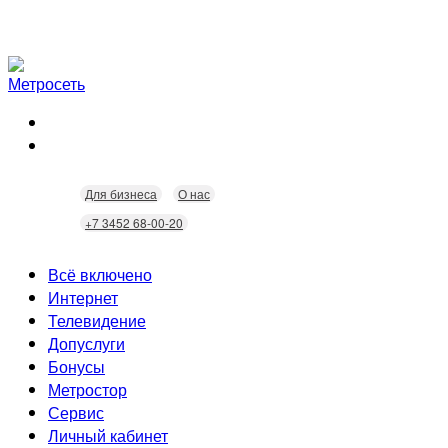
Для бизнеса
О нас
+7 3452 68-00-20
Всё включено
Интернет
Телевидение
Скорость
Допуслуги
Безопасность
Кабельное ТВ
Бонусы
Wi-Fi
Интерактивное ТВ
Видеонаблюдение
Метростор
Технологии
Домофония
Статусы
Сервис
Бонусы
Личный кабинет
Скидки
Неисправности