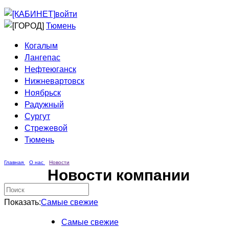
Приведи друга
Информирование
войти
Домовые сети
Тюмень
Когалым
Лангепас
Нефтеюганск
Нижневартовск
Ноябрьск
Радужный
Сургут
Стрежевой
Тюмень
Главная
О нас
Новости
Новости компании
Показать:
Самые свежие
Самые свежие