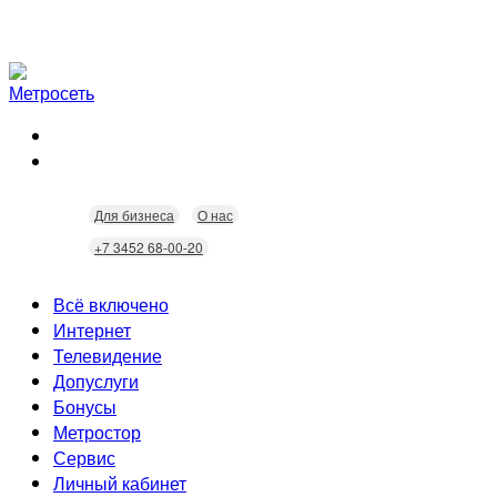
Для бизнеса
О нас
+7 3452 68-00-20
Всё включено
Интернет
Телевидение
Скорость
Допуслуги
Безопасность
Кабельное ТВ
Бонусы
Wi-Fi
Интерактивное ТВ
Видеонаблюдение
Метростор
Технологии
Домофония
Статусы
Сервис
Бонусы
Личный кабинет
Скидки
Неисправности