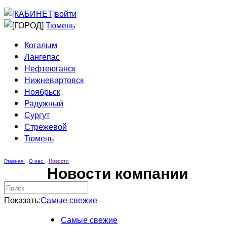
Приведи друга
Информирование
войти
Домовые сети
Тюмень
Когалым
Лангепас
Нефтеюганск
Нижневартовск
Ноябрьск
Радужный
Сургут
Стрежевой
Тюмень
Главная
О нас
Новости
Новости компании
Показать:
Самые свежие
Самые свежие