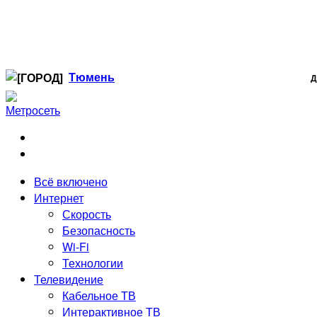
Тюмень
Д
Когалым
Лангепас
Нефтеюганск
Нижневартовск
Ноябрьск
Всё включено
Радужный
Интернет
Сургут
Скорость
Стрежевой
Безопасность
Тюмень
Wi-Fi
Технологии
Телевидение
Кабельное ТВ
Интерактивное ТВ