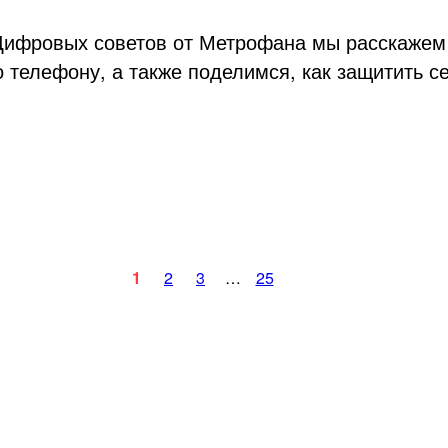
Цифровых советов от Метрофана мы расскажем
 телефону, а также поделимся, как защитить с
1
2
3
…
25