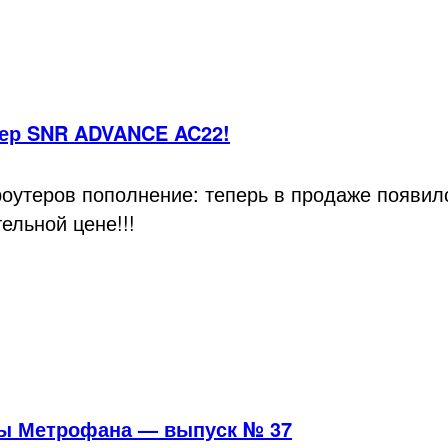
тер SNR ADVANCE AC22!
роутеров пополнение: теперь в продаже появи
ельной цене!!!
ы Метрофана — выпуск № 37