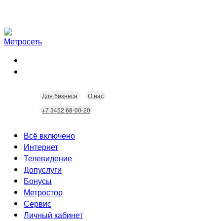
Для бизнеса
О нас
+7 3452 68-00-20
Всё включено
Интернет
Телевидение
Скорость
Допуслуги
Безопасность
Кабельное ТВ
Бонусы
Wi-Fi
Интерактивное ТВ
Видеонаблюдение
Метростор
Технологии
Домофония
Статусы
Сервис
Бонусы
Личный кабинет
Скидки
Неисправности