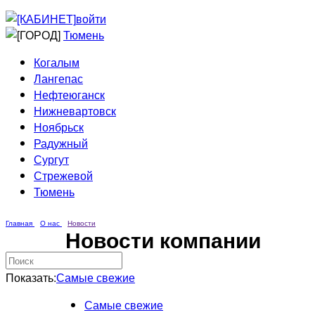
Приведи друга
Информирование
войти
Домовые сети
Тюмень
Когалым
Лангепас
Нефтеюганск
Нижневартовск
Ноябрьск
Радужный
Сургут
Стрежевой
Тюмень
Главная
О нас
Новости
Новости компании
Показать:
Самые свежие
Самые свежие