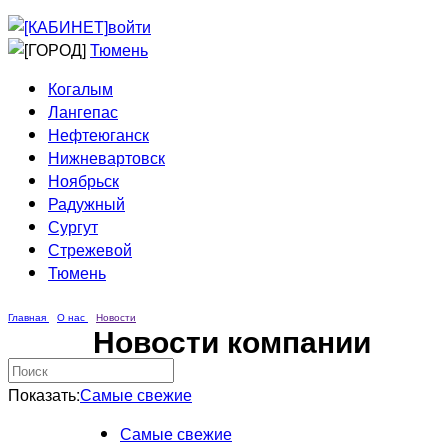
Приведи друга
Информирование
войти
Домовые сети
Тюмень
Когалым
Лангепас
Нефтеюганск
Нижневартовск
Ноябрьск
Радужный
Сургут
Стрежевой
Тюмень
Главная
О нас
Новости
Новости компании
Показать:
Самые свежие
Самые свежие