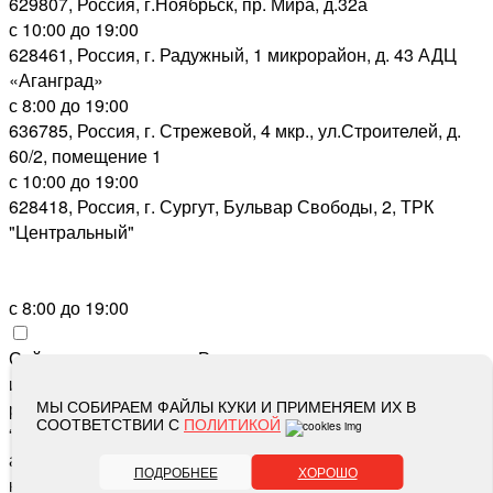
629807, Россия, г.Ноябрьск, пр. Мира, д.32а
с 10:00 до 19:00
628461, Россия, г. Радужный, 1 микрорайон, д. 43 АДЦ
«Аганград»
с 8:00 до 19:00
636785, Россия, г. Стрежевой, 4 мкр., ул.Строителей, д.
60/2, помещение 1
с 10:00 до 19:00
628418, Россия, г. Сургут, Бульвар Свободы, 2, ТРК
"Центральный"
с 8:00 до 19:00
Сайт зарегистрирован Роскомнадзором как сетевое
издание «Метросеть» 13.12.2017, свидетельство о
МЫ СОБИРАЕМ ФАЙЛЫ КУКИ И ПРИМЕНЯЕМ ИХ В
регистрации СМИ ЭЛ № ФС 77-71864, учредитель: ООО
СООТВЕТСТВИИ С
ПОЛИТИКОЙ
“Метросеть“, главный редактор: Ермошин С.Н.,
адрес электронной почты редакции:
editor@metro-set.ru
,
ПОДРОБНЕЕ
ХОРОШО
номер телефона редакции:
(3466) 67-89-11